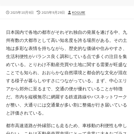
公
最
投
2025年10月9日
2025年9月29日
KOGURE
開
終
稿
日
更
者
新
日本国内で各地の都市がそれぞれ独自の発展を遂げる中、九
日
州有数の大都市として高い知名度を誇る場所がある。
その土
地は多彩な表情を持ちながら、歴史的な価値や住みやすさ、
生活利便性がバランス良く調和している点で多くの注目を集
めている。とりわけ不動産売買や土地に関する需要が旺盛な
ことでも知られ、おおらかな自然環境と都会的な文化が混在
する様子が暮らしやすさにつながっている。まず、中心エリ
アから郊外に至るまで、交通の便が優れていることが特徴
だ。市内を縦横無尽に網羅する鉄道路線やバスネットワーク
が整い、大通りには交通量が多い割に整備が行き届いている
と評価されている。
都市高速道路が外縁部にも走るため、車移動の利便性も申し
分ない。これは不動産売買市場にとって非常に大きなプラス