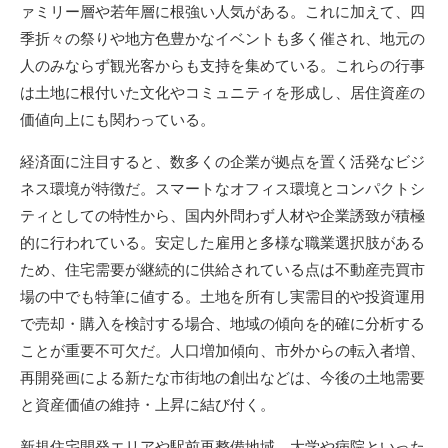
ァミリー層や若年層に根強い人気がある。これに加えて、四
季折々の祭りや地方色豊かなイベントも多く催され、地元の
人のみならず観光客からも支持を集めている。これらの行事
は土地に根付いた文化やコミュニティを形成し、居住資産の
価値向上にも関わっている。
経済面に注目すると、数多くの企業が拠点を置く活発なビジ
ネス環境が特徴だ。スマートなオフィス環境とコンパクトシ
ティとしての特性から、国内外問わず人材や企業誘致が積極
的に行われている。安定した雇用と多様な職業選択肢がある
ため、住宅需要が継続的に供給されている点は不動産売買市
場の中でも特筆に値する。土地を所有し実需目的や投資運用
で売却・購入を検討する場合、地域の傾向を的確に分析する
ことが重要不可欠だ。人口増加傾向、市外からの転入者増、
再開発画による新たな市街地の創出などは、今後の土地需要
と資産価値の維持・上昇に結び付く。
新規住宅開発エリアや駅前再整備地域、大学や病院といった