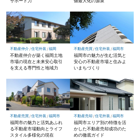
サポート力
値最大化の源泉
不動産仲介
/
住宅外装
/
福岡
不動産売買
/
住宅外装
/
福岡市
不動産仲介が築く福岡土地
福岡市の魅力が生む活気と
市場の現在と未来安心取引
安心の不動産市場と住みよ
を支える専門性と地域力
いまちづくり
不動産売買
/
住宅外装
/
福岡市
不動産売却
/
住宅外装
/
福岡市
福岡市の魅力と活気あふれ
福岡市エリア別の特徴を活
る不動産市場動向とライフ
かした不動産売却成功のた
スタイル多様化の現在
めの徹底ガイド