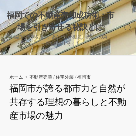
コ
ン
福岡での不動産売却成功術：市
テ
場を引き寄せる秘訣とは
ン
検
ツ
索
福岡の未来を担う、あなたの不動産、成功への第
へ
切
一歩を踏み出そう！
り
ス
替
キ
え
ッ
プ
ホーム
>
不動産売買
/
住宅外装
/
福岡市
福岡市が誇る都市力と自然が
共存する理想の暮らしと不動
産市場の魅力