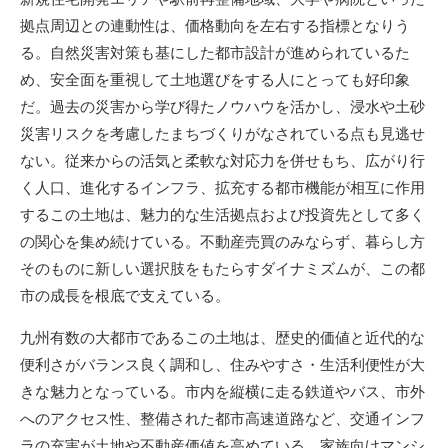
拠点周辺との連動性は、価格動向を左右する指標となりう
る。自然災害対策も基にした都市設計が進められているた
め、安全面を重視して土地選びをする人にとっても好印象
だ。過去の災害から学び得たノウハウを活かし、浸水や土砂
災害リスクを考慮したまちづくりがなされている点も見逃せ
ない。従来からの活気と柔軟な対応力を併せもち、広がり行
く人口、進化するインフラ、拡充する都市機能が相互に作用
するこの土地は、魅力的な生活拠点および投資先として多く
の関心を集め続けている。不動産売買のみならず、暮らし方
そのものに新しい選択肢をもたらすダイナミズムが、この都
市の成長を根底で支えている。
九州有数の大都市であるこの土地は、歴史的価値と近代的な
便利さがバランス良く調和し、住みやすさ・生活利便性が大
きな魅力となっている。市内を縦横に走る鉄道やバス、市外
へのアクセス性、整備された都市高速道路など、交通インフ
ラの充実が土地や不動産価値を高めている。家族向けマンシ