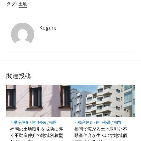
タグ:
土地
Kogure
関連投稿
不動産仲介
/
住宅外装
/
福岡
不動産仲介
/
住宅外装
/
福岡
福岡の土地取引を成功に導
福岡で広がる土地取引と不
く不動産仲介の地域密着型
動産仲介が生み出す地域価