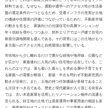
材料である。なぜなら、通勤や通学へのアクセス性が生活基
盤の選定条件の一つとなるため、交通インフラの充実が土地
の価値や住環境の評価につながっているためだ。不動産市場
の動きを見ると、家族向けの分譲住宅や高層マンションが
年々供給を増やしつつあり、郊外エリアでは一戸建て住宅の
新規分譲地開発も盛んである。その背景にはこの土地がもつ
多方面へのアクセス性と自然環境が影響している。
市街地から少し離れるだけで豊かな緑地や海岸線、公園など
が広がり、家族連れに人気の高い住宅地が点在している。こ
れらのエリアは、落ち着いた暮らしを求める層や子育てをす
る家庭への需要が根強く、新築・中古を問わず不動産売買の
動きが活発だ。また、土地の持つ付加価値が多様であること
も注目すべき点である。歴史と現代建築が入り混じる街並み
では、古い木造家屋を活用したリノベーション物件の流通も
見られる。好立地の土地では資産運用や事業用途の相談も多
く、商業施設やオフィスビル用地としての需要も底堅い。