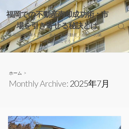
コ
ン
福岡での不動産売却成功術：市
テ
場を引き寄せる秘訣とは
ン
検
ツ
索
福岡の未来を担う、あなたの不動産、成功への第
へ
切
一歩を踏み出そう！
り
ス
替
キ
え
ッ
プ
ホーム
>
Monthly Archive:
2025年7月