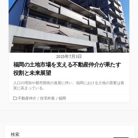
ー
2025年7月3日
福岡の土地市場を支える不動産仲介が果たす
役割と未来展望
人口の増加や都市開発の進展に伴い、福岡における土地の需要は着
実に高まっている。
カ
不動産仲介
/
住宅外装
/
福岡
テ
ゴ
リ
ー
検索