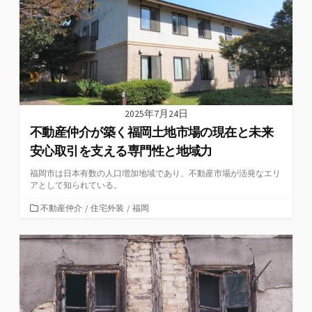
2025年7月24日
不動産仲介が築く福岡土地市場の現在と未来
安心取引を支える専門性と地域力
福岡市は日本有数の人口増加地域であり、不動産市場が活発なエリ
アとして知られている。
カ
不動産仲介
/
住宅外装
/
福岡
テ
ゴ
リ
ー