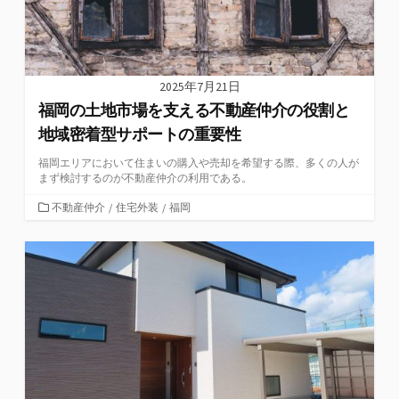
2025年7月21日
福岡の土地市場を支える不動産仲介の役割と
地域密着型サポートの重要性
福岡エリアにおいて住まいの購入や売却を希望する際、多くの人が
まず検討するのが不動産仲介の利用である。
カ
不動産仲介
/
住宅外装
/
福岡
テ
ゴ
リ
ー