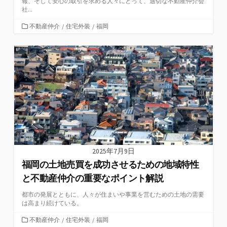
報、そして安心の取引を求める人々にとって、適切な不動産仲介会
社...
カ
不動産仲介
/
住宅外装
/
福岡
テ
ゴ
リ
ー
2025年7月9日
福岡の土地売買を成功させるための地域特性
と不動産仲介の重要なポイント解説
都市の発展とともに、人々が住まいや事業を営むための土地の需要
は高まり続けている。
カ
不動産仲介
/
住宅外装
/
福岡