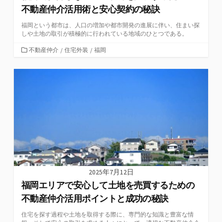
不動産仲介活用術と安心契約の秘訣
福岡という都市は、人口の増加や都市開発の進展に伴い、住まい探
しや土地の取引が積極的に行われている地域のひとつである。
カ
不動産仲介
/
住宅外装
/
福岡
テ
ゴ
リ
ー
2025年7月12日
福岡エリアで安心して土地を売買するための
不動産仲介活用ポイントと成功の秘訣
住宅を探す過程や土地を取得する際に、専門的な知識と豊富な情