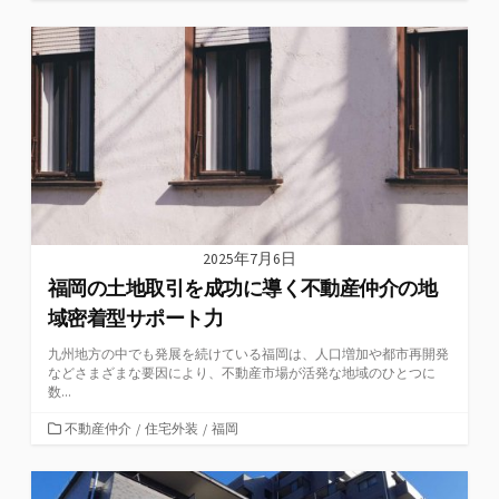
テ
ゴ
リ
ー
2025年7月6日
福岡の土地取引を成功に導く不動産仲介の地
域密着型サポート力
九州地方の中でも発展を続けている福岡は、人口増加や都市再開発
などさまざまな要因により、不動産市場が活発な地域のひとつに
数...
カ
不動産仲介
/
住宅外装
/
福岡
テ
ゴ
リ