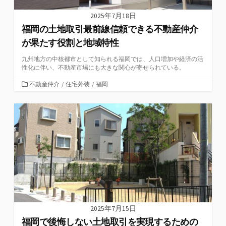
2025年7月18日
福岡の土地取引最前線信頼できる不動産仲介
が果たす役割と地域特性
九州地方の中核都市として知られる福岡では、人口増加や経済の活
性化に伴い、不動産市場にも大きな関心が寄せられている。
カ
不動産仲介
/
住宅外装
/
福岡
テ
ゴ
リ
ー
2025年7月15日
福岡で後悔しない土地取引を実現するための