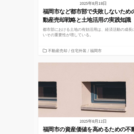
2025年8月18日
福岡市など都市部で失敗しないため
動産売却戦略と土地活用の実践知識
都市部における土地の有効活用は、経済活動の成長
いその重要性が増している。
カ
不動産売却
/
住宅外装
/
福岡市
テ
ゴ
リ
ー
2025年8月12日
福岡市の資産価値を高めるための不