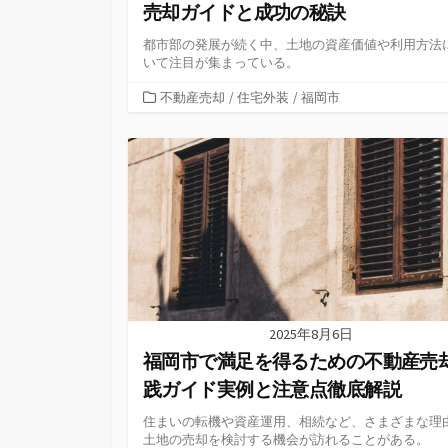
売却ガイドと成功の秘訣
都市部の発展が続く中、土地の資産価値や利用方法
いて注目が集まっている。
カ
不動産売却
/
住宅外装
/
福岡市
テ
ゴ
リ
ー
2025年8月6日
福岡市で満足を得るための不動産売
践ガイド実例と注意点徹底解説
住まいの転機や資産運用、相続など、さまざまな理
土地の売却を検討する機会が訪れることがある。