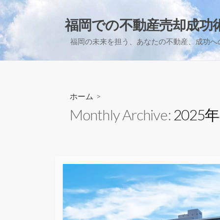
コ
ン
福岡での不動産売却成功
テ
福岡の未来を担う、あなたの不動産、成功へ
ン
ツ
へ
ス
キ
ホーム
>
ッ
Monthly Archive:
2025
プ