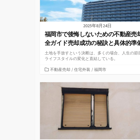
2025年8月24日
福岡市で後悔しないための不動産売
全ガイド売却成功の秘訣と具体的準
土地を手放すという決断は、多くの場合、人生の節
ライフスタイルの変化と直結している。
カ
不動産売却
/
住宅外装
/
福岡市
テ
ゴ
リ
ー