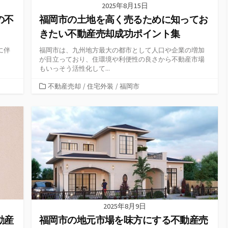
2025年8月15日
の不
福岡市の土地を高く売るために知ってお
きたい不動産売却成功ポイント集
に伴
福岡市は、九州地方最大の都市として人口や企業の増加
が目立っており、住環境や利便性の良さから不動産市場
もいっそう活性化して...
カ
不動産売却
/
住宅外装
/
福岡市
テ
ゴ
リ
ー
2025年8月9日
動産
福岡市の地元市場を味方にする不動産売