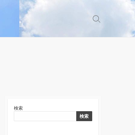
検
索
切
り
替
え
検索
検索