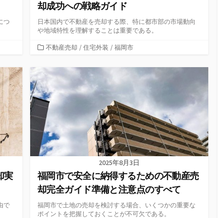
却成功への戦略ガイド
につ
日本国内で不動産を売却する際、特に都市部の市場動向
や地域特性を理解することは重要である。
カ
不動産売却
/
住宅外装
/
福岡市
テ
ゴ
リ
ー
2025年8月3日
却実
福岡市で安全に納得するための不動産売
却完全ガイド準備と注意点のすべて
由で
福岡市で土地の売却を検討する場合、いくつかの重要な
ポイントを把握しておくことが不可欠である。