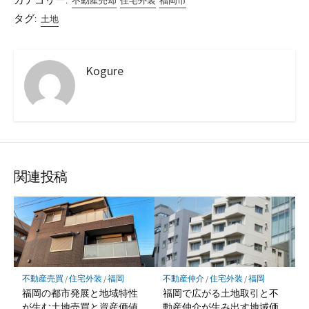
カテゴリー:
不動産売却
住宅外装
福岡市
タグ:
土地
Kogure
関連投稿
不動産売買
/
住宅外装
/
福岡
不動産仲介
/
住宅外装
/
福岡
福岡の都市発展と地域特性
福岡で広がる土地取引と不
が生む土地売買と資産価値
動産仲介が生み出す地域価