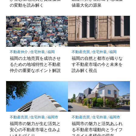
の変動を読み解く
値最大化の源泉
不動産仲介
/
住宅外装
/
福岡
不動産売買
/
住宅外装
/
福岡
福岡の土地売買を成功させ
福岡の自然と都市が織りな
るための地域特性と不動産
す不動産市場の今と未来を
仲介の重要なポイント解説
読み解く視点
不動産売買
/
住宅外装
/
福岡市
不動産売買
/
住宅外装
/
福岡市
福岡市の魅力が生む活気と
福岡市の魅力と活気あふれ
安心の不動産市場と住みよ
る不動産市場動向とライフ
いまちづくり
スタイル多様化の現在