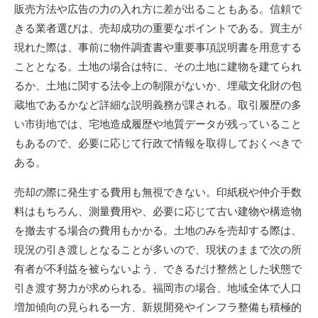
販売方法や広告の力の入れ方に差が出ることもある。信頼で
きる業者選びは、売却成功の重要なポイントである。買主が
現れた際は、事前に物件調査書や重要事項説明書を用意する
こととなる。土地の場合は特に、その土地に建物を建てられ
るか、土地に関する法令上の制限がないか、埋蔵文化財の包
蔵地であるかなど詳細な説明義務が課される。取引履歴の多
い市街地では、宅地造成履歴や地質データが残っていること
もあるので、必要に応じて行政で情報を取得しておくべきで
ある。
売却の際に発生する費用も無視できない。印紙税や仲介手数
料はもちろん、測量費用や、必要に応じて古い建物や構造物
を撤去する場合の費用もかかる。土地のみを売却する際は、
現況の引き渡しとなることが多いので、現状のままで次の所
有者が不利益を被らないよう、できるだけ整然とした状態で
引き渡す努力が求められる。福岡市の場合、地域全体で人口
増加傾向の見られる一方、新規開発やインフラ整備も積極的