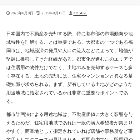
公
最
投
2025年8月9日
2025年8月10日
KOGURE
開
終
稿
日
更
者
新
日本国内で不動産を売却する際、特に都市部の市場動向や地
日
域特性を理解することは重要である。
大都市の一つである福
岡市は、地域経済の発展や人口の流入などによって、地価が
堅調に推移してきた経緯がある。都市化が進むこのエリアで
は住居用の物件だけでなく、土地のみを売却するケースも多
く存在する。土地の売却には、住宅やマンションと異なる基
礎知識が求められる。まず、所有している土地がどのような
用途地域に指定されているかは非常に重要なポイントであ
る。
都市計画法による用途地域は、不動産価値に大きく影響を与
えるためだ。住宅用地域であれば一般の購入希望者が集まり
やすく、商業地として指定されていれば店舗や事務所など事
業用としてのニーズが見込まれる。福岡市内では、駅周辺や