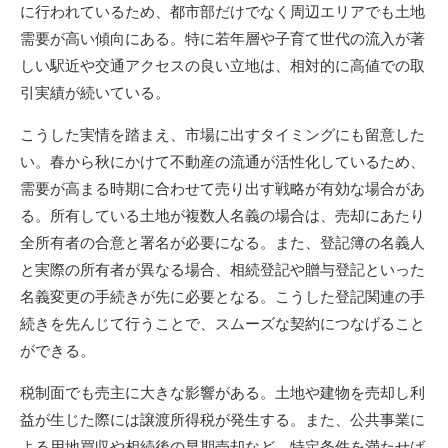
に行われているため、都市部だけでなく周辺エリアでも土地
需要が高い傾向にある。特に若年層や子育て世代の流入が著
しい駅近や交通アクセスの良い立地は、相対的に高値での取
引実績が続いている。
こうした実情を踏まえ、市場に出すタイミングにも留意した
い。春から秋にかけて不動産の流通が活性化しているため、
需要が高まる時期に合わせて売り出す戦略が有効な場合があ
る。所有している土地が複数人名義の場合は、売却にあたり
全所有者の合意と署名が必要になる。また、登記簿の名義人
と実際の所有者が異なる場合、相続登記や贈与登記といった
名義変更の手続きが先に必要となる。こうした登記関連の手
続きを先んじて行うことで、スムーズな契約につなげること
ができる。
税制面でも売主に大きな影響がある。土地や建物を売却し利
益が生じた際には譲渡所得税が発生する。また、公共事業に
よる用地買収や相続後の早期売却など、特定条件を満たせば