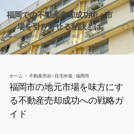
コ
ン
福岡での不動産売却成功術：市
テ
場を引き寄せる秘訣とは
ン
検
ツ
索
福岡の未来を担う、あなたの不動産、成功への第
へ
切
一歩を踏み出そう！
り
ス
替
キ
え
ッ
プ
ホーム
>
不動産売却
/
住宅外装
/
福岡市
福岡市の地元市場を味方にす
る不動産売却成功への戦略ガ
イド