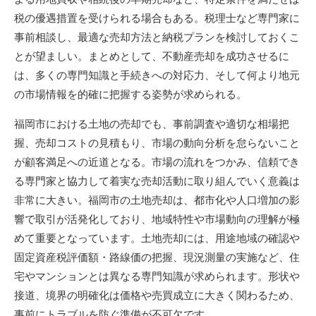
税の優遇措置を受けられる場合もある。税理士など専門家に
事前相談し、最適な売却方法と納税プランを検討しておくこ
とが望ましい。まとめとして、不動産売却を成功させるに
は、多くの専門知識と手続きへの対応力、そして何より地元
の市場情報を的確に把握する姿勢が求められる。
福岡市における土地の売却でも、事前調査や適切な相場把
握、売却コストの見積もり、市場の動向分析を怠らないこと
が顧客満足への近道となる。市場の流れをつかみ、信頼でき
る専門家と協力して着実な売却活動に取り組んでいく意義は
非常に大きい。福岡市の土地売却は、都市化や人口増加の影
響で取引が活発化しており、地域特性や市場動向の理解が極
めて重要となっています。土地売却には、用途地域の確認や
固定資産税評価額・路線価の把握、現況測量の実施など、住
宅やマンションとは異なる専門知識が求められます。形状や
接道、境界の明確化は価格や売買成立に大きく関わるため、
事前にトラブルを防ぐ準備が不可欠です。