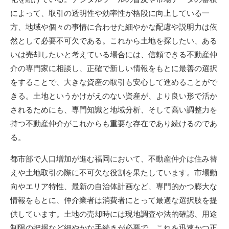
によって、取引の透明性や効率性が格段に向上している一
方、地域や個々の事情に合わせた細やかな配慮や説明力は依
然として必要不可欠である。これから土地を探したい、ある
いは売却したいと考えている場合には、信頼できる不動産仲
介の専門家に相談し、正確で新しい情報をもとに最善の選択
をすることで、大きな資産の取引も安心して進めることがで
きる。土地というかけがえのない資産が、より良い形で活か
されるためにも、専門知識と地域分析、そして高い調整力を
持つ不動産仲介がこれからも重要な存在であり続けるのであ
る。
都市部で人口増加が進む福岡において、不動産仲介は住み替
えや土地取引の際に不可欠な役割を果たしています。市場動
向やエリア特性、最新の自治体計画など、専門的かつ膨大な
情報をもとに、仲介業者は消費者にとって最適な選択肢を提
供しています。土地の売却時には現地調査や法的確認、用途
制限の把握など細やかな手続きが必要で、これを迅速かつ正