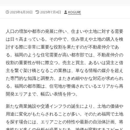
公
最
投
2025年6月30日
2025年7月4日
KOGURE
開
終
稿
日
更
者
新
人口の増加や都市の発展に伴い、住まいや土地に対する需要
日
は日々高まっている。
その中で、住み替えや土地の購入を検
討する際に非常に重要な役割を果たすのが不動産仲介であ
る。福岡のような住宅需要が高い都市部では、不動産仲介の
役割の重要性が特に際立つ。売主と買主、あるいは貸主と借
主を繋ぐ架け橋となるこの業務は、単なる情報の媒介を超え
た専門的な知識と調整力、またきめ細やかな対応が求められ
る。福岡の都市圏は、住宅地が整備されているエリアから再
開発エリアまで、幅広い表情を持つ。
新たな商業施設や交通インフラの誕生により、土地の価値や
用途に変化がもたらされることが多い。そのため福岡で土地
を探す場合には、エリアごとの特性や最新の自治体計画、将
来性など多くの分析が必要となる。地価が変動するスピード