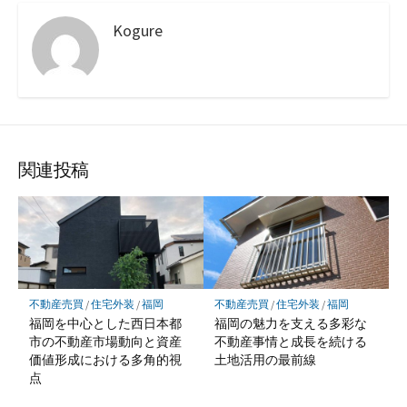
Kogure
関連投稿
不動産売買
/
住宅外装
/
福岡
不動産売買
/
住宅外装
/
福岡
福岡を中心とした西日本都
福岡の魅力を支える多彩な
市の不動産市場動向と資産
不動産事情と成長を続ける
価値形成における多角的視
土地活用の最前線
点