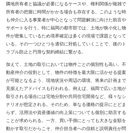
隣地所有者と協議が必要になるケースや、権利関係が複雑で
所有者の把握に時間がかかる場合も存在する。このような時
も仲介に入る事業者が中心となって問題解決に向けた助言や
サポートを行う。特に福岡の都市部では、土地が狭小化し物
件が密集しているため境界確定は多くの現場で課題となって
いる。その一つひとつを適切に対処していくことで、後のト
ラブル防止と円滑な契約締結に繋がる。
加えて、土地の取引においては物件ごとの個別性も高い。不
動産仲介の役割として、物件の特徴を最大限に活かせる提案
が可能となるよう、現地状況や周辺の環境、将来の計画まで
見据えたアドバイスも行われる。例えば、福岡で広い土地が
取引される場合には宅地分割や共同住宅開発など、様々なシ
ナリオが想定される。そのため、単なる価格の提示にとどま
らず、活用法や資産価値の向上策についても個別に助言する
ことが求められる。一方、買い手側にとっても大きな金額を
動かす取引だからこそ、仲介担当者への信頼と説明責任が問