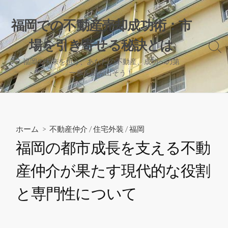
コ
ン
福岡での不動産売却成功術：市
テ
場を引き寄せる秘訣とは
ン
検
ツ
索
福岡の未来を担う、あなたの不動産、成功への第
へ
切
一歩を踏み出そう！
り
ス
替
キ
え
ッ
プ
ホーム
>
不動産仲介
/
住宅外装
/
福岡
福岡の都市成長を支える不動
産仲介が果たす現代的な役割
と専門性について