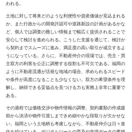
われる。
土地に対して将来どのような利便性や資産価値が見込まれる
か、また行政からの開発許認可や道路新設の計画があるかな
ど、個人では調査の難しい情報まで幅広く提供されることで
安心して検討を進められる。こうした支援を通じて、検討か
ら契約までスムーズに進み、満足度の高い取引が成立するよ
うになっている。さらに、不動産仲介の現場では、売主・買
主双方の利害を公正に調整する役割も不可欠である。福岡の
ように不動産流通が活発な地域の場合、求められるスピード
や条件が高度になることも少なくない。双方の希望条件を理
解し、納得できる妥協点を見つける力も実務上非常に重要で
ある。
その過程では価格交渉や物件情報の調整、契約書類の作成援
助から決済や物件引渡しまできめ細やかな段取りが欠かせな
い。福岡という土地柄も考慮しながら、不動産仲介は日々進
化を続けている。デジタルツールの普及や市場データの蓄積