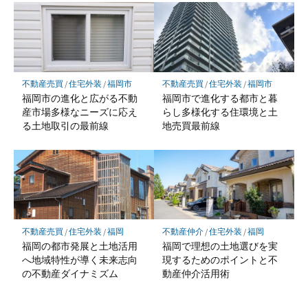
不動産売買
/
住宅外装
/
福岡市
不動産売買
/
住宅外装
/
福岡市
福岡市の進化と広がる不動
福岡市で進化する都市と暮
産市場多様なニーズに応え
らし多様化する住環境と土
る土地取引の最前線
地売買最前線
不動産売買
/
住宅外装
/
福岡
不動産仲介
/
住宅外装
/
福岡
福岡の都市発展と土地活用
福岡で理想の土地選びを実
へ地域特性が導く未来志向
現するためのポイントと不
の不動産ダイナミズム
動産仲介活用術